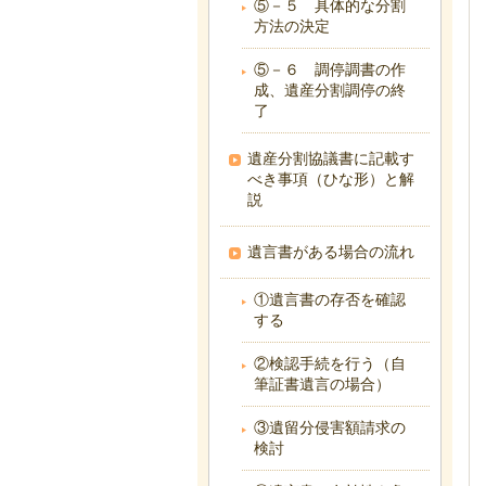
⑤－５ 具体的な分割
方法の決定
⑤－６ 調停調書の作
成、遺産分割調停の終
了
遺産分割協議書に記載す
べき事項（ひな形）と解
説
遺言書がある場合の流れ
①遺言書の存否を確認
する
②検認手続を行う（自
筆証書遺言の場合）
③遺留分侵害額請求の
検討