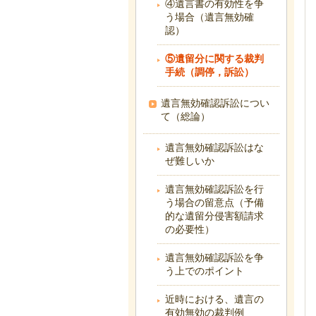
④遺言書の有効性を争
う場合（遺言無効確
認）
⑤遺留分に関する裁判
手続（調停，訴訟）
遺言無効確認訴訟につい
て（総論）
遺言無効確認訴訟はな
ぜ難しいか
遺言無効確認訴訟を行
う場合の留意点（予備
的な遺留分侵害額請求
の必要性）
遺言無効確認訴訟を争
う上でのポイント
近時における、遺言の
有効無効の裁判例