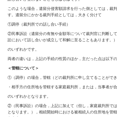
このような場合，遺留分侵害額請求を行った側としては，裁
す。遺留分にかかる裁判手続としては，大きく分けて
①調停（裁判所での話し合い手続）
②民事訴訟（遺留分の有無や金額等について裁判官に判断し
訟において話し合いが成立して和解に至ることもあります。
のいずれかです。
両者の違いは，上記の手続の性質のほか，主だった点は以下
＜管轄について＞
①（調停）の場合，管轄（どの裁判所に申し立てることがで
・相手方の住所地を管轄する家庭裁判所，または，当事者が
のいずれかとなります。
②（民事訴訟）の場合，上記に加えて（但し，家庭裁判所で
となります。），相続開始時における被相続人の住所地を管