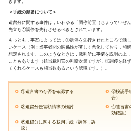
きます。
＜手続の順番について＞
遺留分に関する事件は，いわゆる「調停前置（ちょうていぜ
先立ち①調停を先行させるべきとされています。
もっとも，事案によっては，①調停を先行させたところで話
いケース（例：当事者間の関係性が著しく悪化しており，和
想定されます。このようなときは，裁判所に事情を説明の上
こともあります（担当裁判官の判断次第ですが，①調停を経
てくれるケースも相当数あるという認識です。）。
①遺言書の存否を確認する
②検認手
合）
③遺留分侵害額請求の検討
④遺言書
効確認）
⑤遺留分に関する裁判手続（調停，訴
訟）