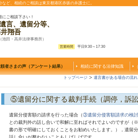
分など、相続のご相談は東京都港区赤坂の弁護士に。
軽にご相談下さい！
遺言、遺留分等、
高井翔吾
（池田・高井法律事務所）
平日9:30～17:30
営業時間
依頼者さまの声（アンケート結果）
相続に関する法律知識
トップページ
遺言書がある場合の流れ
⑤遺留分に関する裁判手続（調停，訴
遺留分侵害額の請求を行った場合（
③遺留分侵害額請求の検
との裁判外の話し合いで和解に至ればそれでよいのですが（
書の形で明確にしておくことをお勧めいたします。），遺留
話し合いが整わないこともしばしばです。