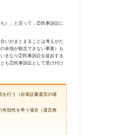
んち）」と言って，②民事訴訟に
し合いがまとまることは考えがた
解の余地が観念できない事案）も
，いきなり②民事訴訟を提起する
ずとも②民事訴訟として受け付け
続を行う（自筆証書遺言の場
の有効性を争う場合（遺言無