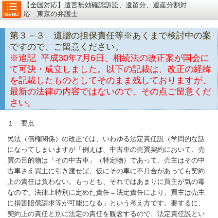
【全国対応】遺言無効確認訴訟、遺留分、遺産分割対
応 東京の弁護士
MENU
第３－３ 遺贈の担保責任等※あくまで検討中の案
ですので、ご留意ください。
※追記
平成30年7月6日、相続法の改正案が国会に
て可決・成立しました。以下の記載は、改正の経緯
を記載したものとしてそのまま残しておりますが、
最新の法律の内容ではないので、その点ご留意くだ
さい。
１ 要点
民法（債権関係）の改正では、いわゆる法定責任説（学問的な話
になってしまいますが「例えば、中古車の売買契約において、売
買の目的物は「その中古車」（特定物）であって、売主はその中
古車さえ買主に引き渡せば、仮にその車に不具合があっても契約
上の責任は負わない。もっとも、それではあまりに買主が気の毒
なので、法律上特別に定めた責任＝法定責任により、買主は売主
に損害賠償請求等が可能になる」という考え方です。要するに、
契約上の責任と別に法定の責任を観念するので、法定責任説とい