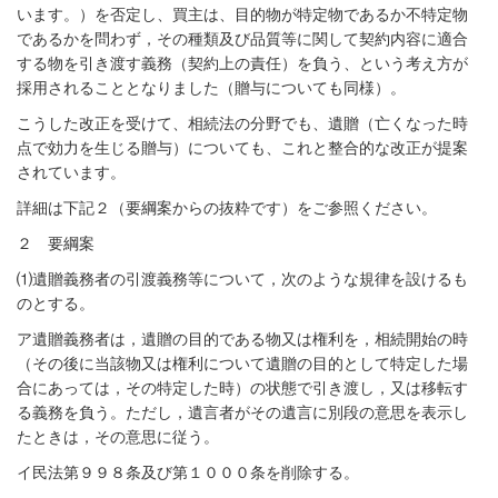
います。）を否定し、買主は、目的物が特定物であるか不特定物
であるかを問わず，その種類及び品質等に関して契約内容に適合
する物を引き渡す義務（契約上の責任）を負う、という考え方が
採用されることとなりました（贈与についても同様）。
こうした改正を受けて、相続法の分野でも、遺贈（亡くなった時
点で効力を生じる贈与）についても、これと整合的な改正が提案
されています。
詳細は下記２（要綱案からの抜粋です）をご参照ください。
２ 要綱案
⑴
遺贈義務者の引渡義務等について，次のような規律を設けるも
のとする。
ア遺贈義務者は，遺贈の目的である物又は権利を，相続開始の時
（その後に当該物又は権利について遺贈の目的として特定した場
合にあっては，その特定した時）の状態で引き渡し，又は移転す
る義務を負う。ただし，遺言者がその遺言に別段の意思を表示し
たときは，その意思に従う。
イ民法第９９８条及び第１０００条を削除する。