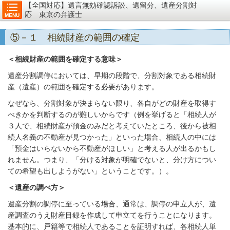
【全国対応】遺言無効確認訴訟、遺留分、遺産分割対
応 東京の弁護士
MENU
⑤－１ 相続財産の範囲の確定
＜相続財産の範囲を確定する意味＞
遺産分割調停においては、早期の段階で、分割対象である相続財
産（遺産）の範囲を確定する必要があります。
なぜなら、分割対象が決まらない限り、各自がどの財産を取得す
べきかを判断するのが難しいからです（例を挙げると「相続人が
３人で、相続財産が預金のみだと考えていたところ、後から被相
続人名義の不動産が見つかった」といった場合、相続人の中には
「預金はいらないから不動産がほしい」と考える人が出るかもし
れません。つまり、「分ける対象が明確でないと、分け方につい
ての希望も出しようがない」ということです。）。
＜遺産の調べ方＞
遺産分割の調停に至っている場合、通常は、調停の申立人が、遺
産調査のうえ財産目録を作成して申立てを行うことになります。
基本的に、戸籍等で相続人であることを証明すれば、各相続人単