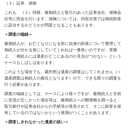
（３）証券、保険
これも、（２）同様、被相続人と取引のあった証券会社、保険会
社等に照会を行います。保険については、内容次第では相続財産
に該当するかどうかが問題となることもあります。
＜調査の端緒＞
被相続人が、お亡くなりになる前に自身の財産について整理して
相続人が分かる形にしていてくれれば一番良いのですが、実務
上、「相続人には遺産がどこにあるのか見当がつかない」という
ケースもしばしばあります。
このような場合でも、裁判所は遺産の調査はしてくれません（＝
遺産調査は相続人の責任となります）ので、できる限りの調査を
行う必要があります。
調査の端緒としては、ケースにより様々ですが、被相続人と生前
に交流が乏しかった場合等は、被相続人への郵便物を調べると、
取引銀行や証券会社からの手紙等が発見されて、そこに財産を保
有しているのではないかという推測がつくことがあります。
＜調査しきれなかった遺産の扱い＞