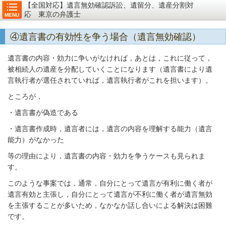
【全国対応】遺言無効確認訴訟、遺留分、遺産分割対
応 東京の弁護士
MENU
④遺言書の有効性を争う場合（遺言無効確認）
遺言書の内容・効力に争いがなければ，あとは，これに従って，
被相続人の遺産を分配していくことになります（遺言書により遺
言執行者が選任されていれば，遺言執行者がこれを担います）。
ところが，
・遺言書が偽造である
・遺言書作成時，遺言者には，遺言の内容を理解する能力（遺言
能力）がなかった
等の理由により，遺言書の内容・効力を争うケースも見られま
す。
このような事案では，通常，自分にとって遺言が有利に働く者が
遺言有効と主張し，自分にとって遺言が不利に働く者が遺言無効
を主張することが多いため，なかなか話し合いによる解決は困難
です。