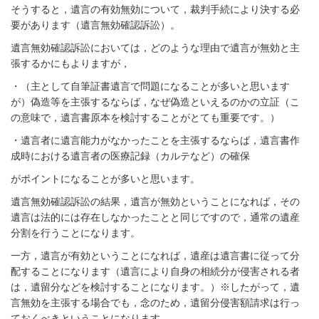
そうすると，遺言の有効無効について，裁判手続により決する必
要があります（遺言無効確認訴訟）。
遺言無効確認訴訟においては，どのような理由で遺言が無効と主
張するかにもよりますが，
・（主として自筆証書遺言で問題になることが多いと思います
が）偽造等を主張するならば，なぜ偽造といえるのかの立証（こ
の意味で，遺言書原本を検討することがとても重要です。）
・遺言者に遺言能力がなかったことを主張するならば，遺言書作
成時における遺言者の医療記録（カルテなど）の確保
がポイントになることが多いと思います。
遺言無効確認訴訟の結果，遺言が無効ということになれば，その
遺言は法的には存在しなかったことと同じですので，通常の遺産
分割を行うことになります。
一方，遺言が有効ということになれば，遺産は遺言書に従って分
配することになります（遺言により自身の相続分が侵害される者
は，遺留分などを検討することになります。）※したがって，遺
言無効を主張する場合でも，念のため，遺留分侵害額請求は行っ
ておくべきということになります。