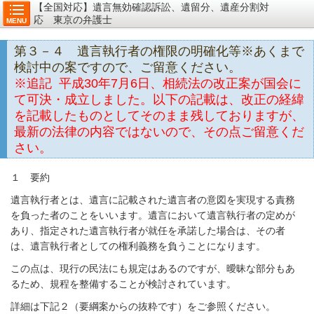
【全国対応】遺言無効確認訴訟、遺留分、遺産分割対
応 東京の弁護士
MENU
第３－４ 遺言執行者の権限の明確化等※あくまで
検討中の案ですので、ご留意ください。
※追記
平成30年7月6日、相続法の改正案が国会に
て可決・成立しました。以下の記載は、改正の経緯
を記載したものとしてそのまま残しておりますが、
最新の法律の内容ではないので、その点ご留意くだ
さい。
１ 要約
遺言執行者とは、遺言に記載された遺言者の意図を実現する責務
を負った者のことをいいます。遺言において遺言執行者の定めが
あり、指定された遺言執行者が就任を承諾した場合は、その者
は、遺言執行者としての権利義務を負うことになります。
この点は、現行の民法にも規定はあるのですが、曖昧な部分もあ
るため、規程を整備することが検討されています。
詳細は下記２（要綱案からの抜粋です）をご参照ください。