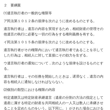
２ 要綱案
⑴
遺言執行者の一般的な権限等
ア民法第１０１２条の規律を次のように改めるものとする。
遺言執行者は，遺言の内容を実現するため，相続財産の管理その
他遺言の執行に必要な一切の行為をする権利義務を有する。
イ民法第１０１５条の規律を次のように改めるものとする。
遺言執行者がその権限内において遺言執行者であることを示して
した行為は，相続人に対して直接にその効力を生ずる。
ウ遺言執行者の通知について，次のような規律を設けるものとす
る。
遺言執行者は，その任務を開始したときは，遅滞なく，遺言の内
容を相続人に通知しなければならない。
⑵
個別の類型における権限の内容
特定遺贈又は特定財産承継遺言（遺産の分割の方法の指定として
遺産に属する特定の財産を共同相続人の一人又は数人に承継させ
ることを定めたものをいう。以下同じ。）がされた場合における