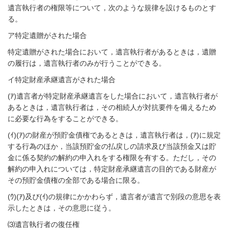
遺言執行者の権限等について，次のような規律を設けるものとす
る。
ア特定遺贈がされた場合
特定遺贈がされた場合において，遺言執行者があるときは，遺贈
の履行は，遺言執行者のみが行うことができる。
イ特定財産承継遺言がされた場合
(
ｱ
)
遺言者が特定財産承継遺言をした場合において，遺言執行者が
あるときは，遺言執行者は，その相続人が対抗要件を備えるため
に必要な行為をすることができる。
(
ｲ
)(
ｱ
)
の財産が預貯金債権であるときは，遺言執行者は，
(
ｱ
)
に規定
する行為のほか，当該預貯金の払戻しの請求及び当該預金又は貯
金に係る契約の解約の申入れをする権限を有する。ただし，その
解約の申入れについては，特定財産承継遺言の目的である財産が
その預貯金債権の全部である場合に限る。
(
ｳ
)(
ｱ
)
及び
(
ｲ
)
の規律にかかわらず，遺言者が遺言で別段の意思を表
示したときは，その意思に従う。
⑶
遺言執行者の復任権