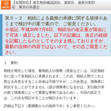
【全国対応】遺言無効確認訴訟、遺留分、遺産分割対
応 東京の弁護士
MENU
第５－２ 相続による義務の承継に関する規律※あ
くまで検討中の案で素ので、ご留意ください。
※追記
平成30年7月6日、相続法の改正案が国会に
て可決・成立しました。以下の記載は、改正の経緯
を記載したものとしてそのまま残しておりますが、
最新の法律の内容ではないので、その点ご留意くだ
さい。
１ 要約
相続が発生した場合、被相続人の債務（借金など）は、法定相続
分に従って各相続人に承継されます。この点、相続人間でこれと
異なる合意をすること自体は可能ですが、この合意は、債権者に
対抗することができません（誰が債務者になるかは、支払能力等
の面で債権者にとって重要な事柄であるため）。今回の改正で
は、この点を明記することが検討されています。
詳細は下記２（要綱案からの抜粋です）をご参照ください。