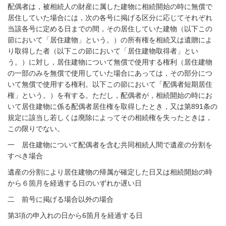
配偶者は，被相続人の財産に属した建物に相続開始の時に無償で
居住していた場合には，次の各号に掲げる区分に応じてそれぞれ
当該各号に定める日までの間，その居住していた建物（以下この
節において「居住建物」という。）の所有権を相続又は遺贈によ
り取得した者（以下この節において「居住建物取得者」とい
う。）に対し，居住建物について無償で使用する権利（居住建物
の一部のみを無償で使用していた場合にあっては，その部分につ
いて無償で使用する権利。以下この節において「配偶者短期居住
権」という。）を有する。ただし，配偶者が，相続開始の時にお
いて居住建物に係る配偶者居住権を取得したとき，又は第891条の
規定に該当し若しくは廃除によってその相続権を失ったときは，
この限りでない。
一 居住建物について配偶者を含む共同相続人間で遺産の分割を
すべき場合
遺産の分割により居住建物の帰属が確定した日又は相続開始の時
から６箇月を経過する日のいずれか遅い日
二 前号に掲げる場合以外の場合
第3項の申入れの日から6箇月を経過する日