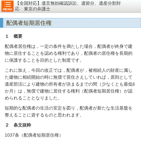
【全国対応】遺言無効確認訴訟、遺留分、遺産分割対
応 東京の弁護士
MENU
配偶者短期居住権
１ 概要
配偶者居住権は，一定の条件を満たした場合，配偶者が終身で建
物に居住することを認める権利であり，配偶者の居住権を長期的
に保護することを目的とした制度です。
これに加え，今回の改正では，配偶者が，被相続人の財産に属し
た建物に相続開始の時に無償で居住さえしていれば，原則として
遺産部活により建物の所有者が決まるまでの間（少なくとも最低6
か月）は，無償で建物に居住する権利（配偶者短期居住権）が認
められることとなりました。
短期的な配偶者の生活の安定を図り，配偶者が新たな生活基盤を
整えることに資するものと思われます。
２ 条文抜粋
1037条（配偶者短期居住権）