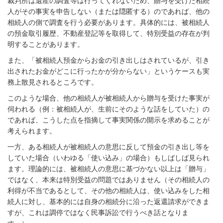
裁判所は遺産の調査等は行ってくれないため、贈与を受けた相続
人がその事実を申告しない（または隠匿する）のであれば、他の
相続人の側で調査を行う必要があります。具体的には、被相続人
の預金取引履歴、不動産登記等を取得して、特別受益の存在が判
明することがあります。
また、「被相続人預金からお金の引き出しはされているが、引き
出されたお金がどこに行ったかが分からない」というケースも実
務上散見されるところです。
このような場合、他の相続人が被相続人から贈与を受けた事実が
伺われる（例：被相続人が、生前にそのような話をしていた）の
であれば、こうした点を指摘して事実関係の開示を求めることが
考えられます。
一方、ある相続人が被相続人の意思に反して預金の引き出し等を
していた場合（いわゆる「使い込み」の場合）もしばしば見られ
ます。理論的には、被相続人の意思に基づかない以上は「贈与」
ではなく、本来は特別受益の問題ではありません（その相続人の
利得が不当であるとして、その他の相続人は、使い込みをした相
続人に対し、基本的には自身の相続分に沿った返還請求ができま
すが、これは調停ではなく民事訴訟で行うべき話となりま