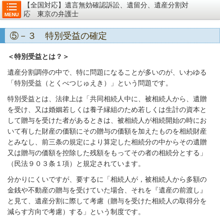
【全国対応】遺言無効確認訴訟、遺留分、遺産分割対
応 東京の弁護士
MENU
⑤－３ 特別受益の確定
＜特別受益とは？＞
遺産分割調停の中で、特に問題になることが多いのが、いわゆる
「特別受益（とくべつじゅえき）」という問題です。
特別受益とは、法律上は「共同相続人中に、被相続人から、遺贈
を受け、又は婚姻若しくは養子縁組のため若しくは生計の資本と
して贈与を受けた者があるときは、被相続人が相続開始の時にお
いて有した財産の価額にその贈与の価額を加えたものを相続財産
とみなし、前三条の規定により算定した相続分の中からその遺贈
又は贈与の価額を控除した残額をもってその者の相続分とする」
（民法９０３条１項）と規定されています。
分かりにくいですが、要するに「相続人が，被相続人から多額の
金銭や不動産の贈与を受けていた場合、それを『遺産の前渡し』
と見て、遺産分割に際して考慮（贈与を受けた相続人の取得分を
減らす方向で考慮）する」という制度です。