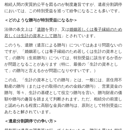
相続人間の実質的公平を図るのが制度趣旨ですが、遺産分割調停
においては、この特別受益を巡って紛争になることも多いです。
＜どのような贈与が特別受益になるか＞
法律の条文上は「
遺贈
を受け、又は
婚姻若しくは養子縁組のため
若しくは生計の資本として贈与
」とされています。
このうち、遺贈（遺言による贈与）についてはあまり問題ないの
ですが、「婚姻若しくは養子縁組のため若しくは生計の資本とし
て」の贈与（生前贈与）については、特別受益に該当するか否か
が問題となることがあります（特に、最後の「生計の資本とし
て」の贈与と言えるかが問題になりやすいです。）
この点、「生計の資本としての贈与」とは、一般には、居住用不
動産の贈与（またはその取得のための金銭の贈与）、営業資金の
贈与、等々、生計の基礎として役立つ贈与を言い、贈与財産の価
額や贈与の趣旨を踏まえて判断されます。ただ、相続分の前渡し
と認められる程度に高額な金員の贈与は、原則として特別受益に
あたると解されています。
＜遺産分割調停での争い方＞