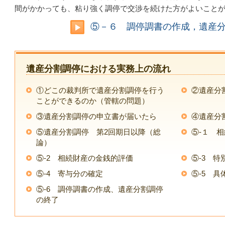
間がかかっても、粘り強く調停で交渉を続けた方がよいこと
⑤－６ 調停調書の作成，遺産
遺産分割調停における実務上の流れ
①どこの裁判所で遺産分割調停を行う
②遺産分
ことができるのか（管轄の問題）
③遺産分割調停の申立書が届いたら
④遺産分
⑤遺産分割調停 第2回期日以降（総
⑤-１ 
論）
⑤-2 相続財産の金銭的評価
⑤-3 
⑤-4 寄与分の確定
⑤-5 
⑤-6 調停調書の作成、遺産分割調停
の終了