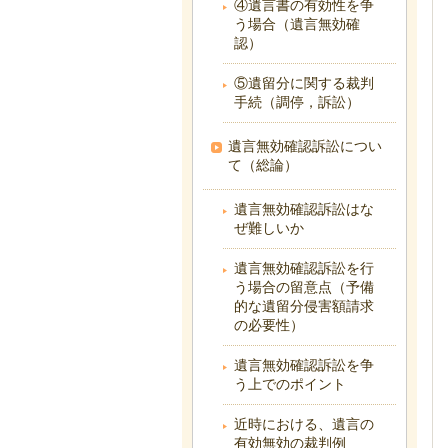
④遺言書の有効性を争
う場合（遺言無効確
認）
⑤遺留分に関する裁判
手続（調停，訴訟）
遺言無効確認訴訟につい
て（総論）
遺言無効確認訴訟はな
ぜ難しいか
遺言無効確認訴訟を行
う場合の留意点（予備
的な遺留分侵害額請求
の必要性）
遺言無効確認訴訟を争
う上でのポイント
近時における、遺言の
有効無効の裁判例