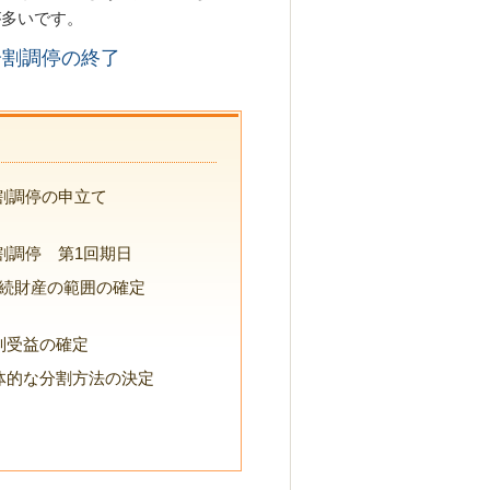
が多いです。
分割調停の終了
割調停の申立て
割調停 第1回期日
相続財産の範囲の確定
特別受益の確定
具体的な分割方法の決定