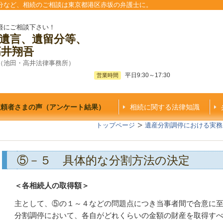
分など、相続のご相談は東京都港区赤坂の弁護士に。
軽にご相談下さい！
遺言、遺留分等、
高井翔吾
（池田・高井法律事務所）
平日9:30～17:30
営業時間
依頼者さまの声（アンケート結果）
相続に関する法律知識
トップページ
遺産分割調停における実務
⑤－５ 具体的な分割方法の決定
＜各相続人の取得額＞
主として、⑤の１～４などの問題点につき当事者間で合意に
分割調停において、各自がどれくらいの金額の財産を取得す