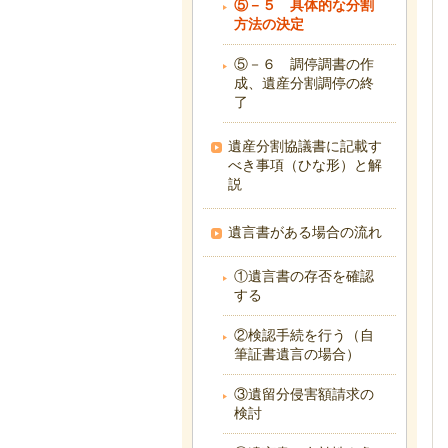
⑤－５ 具体的な分割
方法の決定
⑤－６ 調停調書の作
成、遺産分割調停の終
了
遺産分割協議書に記載す
べき事項（ひな形）と解
説
遺言書がある場合の流れ
①遺言書の存否を確認
する
②検認手続を行う（自
筆証書遺言の場合）
③遺留分侵害額請求の
検討