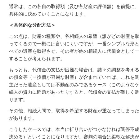
通常は、この各自の取得額（及び各財産の評価額）を前提に
具体的に決めていくことになります。
＜具体的な分配方法＞
この点は、財産の種類や、各相続人の希望（誰がどの財産を
ってくるので一概には言いにくいですが、一番シンプルな形
べての遺産を取得させ、その者が他の相続人に代償金として
することが考えられます。
もっとも、代償金の支払が困難な場合は、諸々の調整を考え
の預金等（＝換価が容易な財産）が含まれていれば、これを
主だった遺産としては不動産のみであるケース（このような
続人の資力に問題があったりすると、代償金の支払が難しく
ります。
その他、相続人間で、取得を希望する財産が重なってしまっ
があります。
こうしたケースでは、本当に折り合いがつかなければ調停不
決める）ということになりますが、審判の場合は柔軟な解決