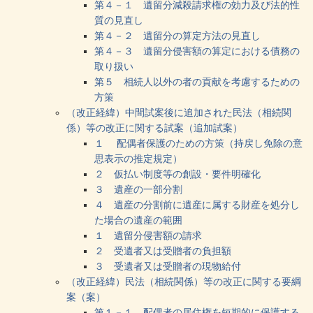
第４－１ 遺留分減殺請求権の効力及び法的性
質の見直し
第４－２ 遺留分の算定方法の見直し
第４－３ 遺留分侵害額の算定における債務の
取り扱い
第５ 相続人以外の者の貢献を考慮するための
方策
（改正経緯）中間試案後に追加された民法（相続関
係）等の改正に関する試案（追加試案）
１ 配偶者保護のための方策（持戻し免除の意
思表示の推定規定）
２ 仮払い制度等の創設・要件明確化
３ 遺産の一部分割
４ 遺産の分割前に遺産に属する財産を処分し
た場合の遺産の範囲
１ 遺留分侵害額の請求
２ 受遺者又は受贈者の負担額
３ 受遺者又は受贈者の現物給付
（改正経緯）民法（相続関係）等の改正に関する要綱
案（案）
第１－１ 配偶者の居住権を短期的に保護する