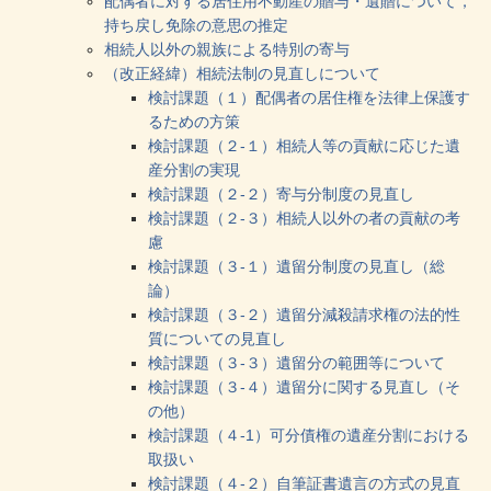
配偶者に対する居住用不動産の贈与・遺贈について，
持ち戻し免除の意思の推定
相続人以外の親族による特別の寄与
（改正経緯）相続法制の見直しについて
検討課題（１）配偶者の居住権を法律上保護す
るための方策
検討課題（２-１）相続人等の貢献に応じた遺
産分割の実現
検討課題（２-２）寄与分制度の見直し
検討課題（２-３）相続人以外の者の貢献の考
慮
検討課題（３-１）遺留分制度の見直し（総
論）
検討課題（３-２）遺留分減殺請求権の法的性
質についての見直し
検討課題（３-３）遺留分の範囲等について
検討課題（３-４）遺留分に関する見直し（そ
の他）
検討課題（４-1）可分債権の遺産分割における
取扱い
検討課題（４-２）自筆証書遺言の方式の見直