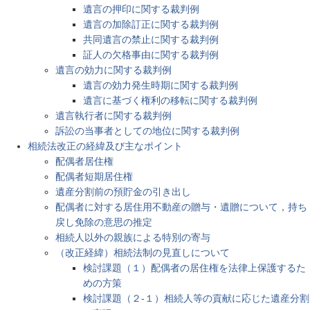
遺言の押印に関する裁判例
遺言の加除訂正に関する裁判例
共同遺言の禁止に関する裁判例
証人の欠格事由に関する裁判例
遺言の効力に関する裁判例
遺言の効力発生時期に関する裁判例
遺言に基づく権利の移転に関する裁判例
遺言執行者に関する裁判例
訴訟の当事者としての地位に関する裁判例
相続法改正の経緯及び主なポイント
配偶者居住権
配偶者短期居住権
遺産分割前の預貯金の引き出し
配偶者に対する居住用不動産の贈与・遺贈について，持ち
戻し免除の意思の推定
相続人以外の親族による特別の寄与
（改正経緯）相続法制の見直しについて
検討課題（１）配偶者の居住権を法律上保護するた
めの方策
検討課題（２-１）相続人等の貢献に応じた遺産分割