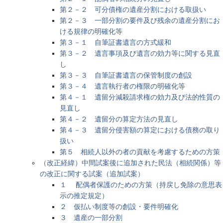
第２－２ 可分債権の遺産分割における取扱い
第２－３ 一部分割の要件及び残余の遺産分割にお
ける規律の明確化等
第３－１ 自筆証書遺言の方式緩和
第３－２ 遺言事項及び遺言の効力等に関する見直
し
第３－３ 自筆証書遺言の保管制度の創設
第３－４ 遺言執行者の権限の明確化等
第４－１ 遺留分減殺請求権の効力及び法的性質の
見直し
第４－２ 遺留分の算定方法の見直し
第４－３ 遺留分侵害額の算定における債務の取り
扱い
第５ 相続人以外の者の貢献を考慮するための方策
（改正経緯）中間試案後に追加された民法（相続関係）等
の改正に関する試案（追加試案）
１ 配偶者保護のための方策（持戻し免除の意思表
示の推定規定）
２ 仮払い制度等の創設・要件明確化
３ 遺産の一部分割