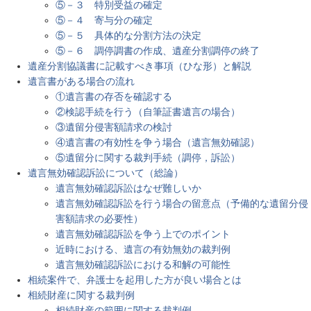
⑤－３ 特別受益の確定
⑤－４ 寄与分の確定
⑤－５ 具体的な分割方法の決定
⑤－６ 調停調書の作成、遺産分割調停の終了
遺産分割協議書に記載すべき事項（ひな形）と解説
遺言書がある場合の流れ
①遺言書の存否を確認する
②検認手続を行う（自筆証書遺言の場合）
③遺留分侵害額請求の検討
④遺言書の有効性を争う場合（遺言無効確認）
⑤遺留分に関する裁判手続（調停，訴訟）
遺言無効確認訴訟について（総論）
遺言無効確認訴訟はなぜ難しいか
遺言無効確認訴訟を行う場合の留意点（予備的な遺留分侵
害額請求の必要性）
遺言無効確認訴訟を争う上でのポイント
近時における、遺言の有効無効の裁判例
遺言無効確認訴訟における和解の可能性
相続案件で、弁護士を起用した方が良い場合とは
相続財産に関する裁判例
相続財産の範囲に関する裁判例