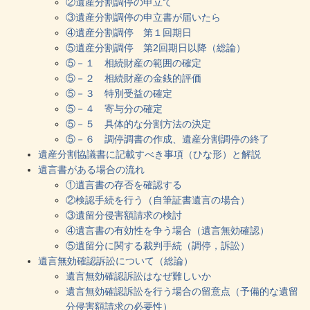
②遺産分割調停の申立て
③遺産分割調停の申立書が届いたら
④遺産分割調停 第１回期日
⑤遺産分割調停 第2回期日以降（総論）
⑤－１ 相続財産の範囲の確定
⑤－２ 相続財産の金銭的評価
⑤－３ 特別受益の確定
⑤－４ 寄与分の確定
⑤－５ 具体的な分割方法の決定
⑤－６ 調停調書の作成、遺産分割調停の終了
遺産分割協議書に記載すべき事項（ひな形）と解説
遺言書がある場合の流れ
①遺言書の存否を確認する
②検認手続を行う（自筆証書遺言の場合）
③遺留分侵害額請求の検討
④遺言書の有効性を争う場合（遺言無効確認）
⑤遺留分に関する裁判手続（調停，訴訟）
遺言無効確認訴訟について（総論）
遺言無効確認訴訟はなぜ難しいか
遺言無効確認訴訟を行う場合の留意点（予備的な遺留
分侵害額請求の必要性）