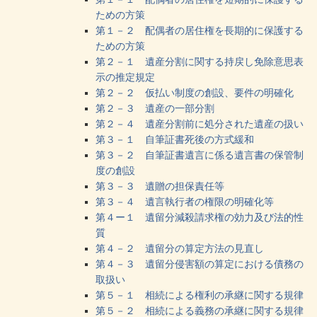
ための方策
第１－２ 配偶者の居住権を長期的に保護する
ための方策
第２－１ 遺産分割に関する持戻し免除意思表
示の推定規定
第２－２ 仮払い制度の創設、要件の明確化
第２－３ 遺産の一部分割
第２－４ 遺産分割前に処分された遺産の扱い
第３－１ 自筆証書死後の方式緩和
第３－２ 自筆証書遺言に係る遺言書の保管制
度の創設
第３－３ 遺贈の担保責任等
第３－４ 遺言執行者の権限の明確化等
第４ー１ 遺留分減殺請求権の効力及び法的性
質
第４－２ 遺留分の算定方法の見直し
第４－３ 遺留分侵害額の算定における債務の
取扱い
第５－１ 相続による権利の承継に関する規律
第５－２ 相続による義務の承継に関する規律