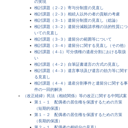
の実現
検討課題（２-２）寄与分制度の見直し
検討課題（２-３）相続人以外の者の貢献の考慮
検討課題（３-１）遺留分制度の見直し（総論）
検討課題（３-２）遺留分減殺請求権の法的性質につ
いての見直し
検討課題（３-３）遺留分の範囲等について
検討課題（３-４）遺留分に関する見直し（その他）
検討課題（４-1）可分債権の遺産分割における取扱
い
検討課題（４-２）自筆証書遺言の方式の見直し
検討課題（４-３）遺言事項及び遺言の効力等に関す
る見直し
検討課題（４-４）遺産分割事件と遺留分に関する事
件の一回的解決
（改正経緯）民法（相続関係）等の改正に関する中間試案
第１－１ 配偶者の居住権を保護するための方策
（短期的保護）
第１－２ 配偶者の居住権を保護するための方策
（長期的保護）
第２－１ 配偶者の相続分の見直し