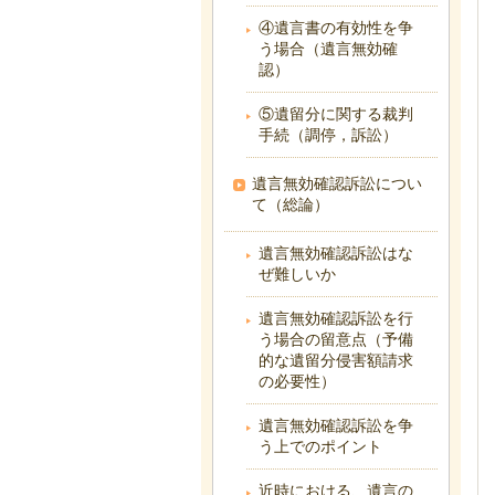
④遺言書の有効性を争
う場合（遺言無効確
認）
⑤遺留分に関する裁判
手続（調停，訴訟）
遺言無効確認訴訟につい
て（総論）
遺言無効確認訴訟はな
ぜ難しいか
遺言無効確認訴訟を行
う場合の留意点（予備
的な遺留分侵害額請求
の必要性）
遺言無効確認訴訟を争
う上でのポイント
近時における、遺言の