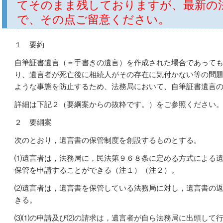
てそのまま残しておりますが、最新の
で、その点ご留意ください。
１ 要約
自筆証書遺言（＝手書きの遺言）を作成された場合であって
り、遺言者が死亡後に相続人がその存在に気付かない等の問
ような事態を防止するため、法務局において、自筆証書遺言
詳細は下記２（要綱案からの抜粋です。）をご参照ください
２ 要綱案
次のとおり，遺言書の保管制度を創設するものとする。
⑴
遺言者は，法務局に，民法第９６８条に定める方式による
保管を申請することができる（注１）（注２）。
⑵
遺言者は，遺言書を保管している法務局に対し，遺言書の
きる。
⑶⑴
の申請及び
⑵
の請求は，遺言者が自ら法務局に出頭して