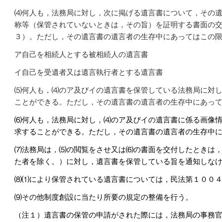
⑷
何人も，法務局に対し，次に掲げる遺言書について，その
称等（保管されていないときは，その旨）を証明する書面の
３）。ただし，その遺言書の遺言者の生存中にあってはこの
ア自己を相続人とする被相続人の遺言書
イ自己を受遺者又は遺言執行者とする遺言書
⑸
何人も，
⑷
のア及びイの遺言書を保管している法務局に対
ことができる。ただし，その遺言書の遺言者の生存中にあ
っ
⑹何人も，法務局に対し，⑷のア及びイの遺言書に係る画像
求することができる。ただし，その遺言書の遺言者の生存中
⑺法務局は，⑸の閲覧をさせ又は⑹の書面を交付したときは
た者を除く。）に対し，遺言書を保管している旨を通知しな
⑻⑴により保管されている遺言書については，民法第１００
⑼その他制度創設に当たり所要の規定の整備を行う。
（注１）遺言書の保管の申請がされた際には，法務局の事務