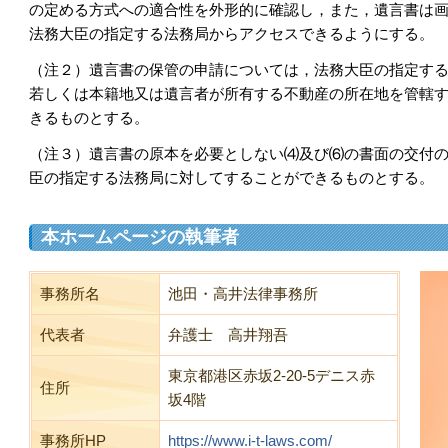
の定める方式への適合性を外形的に確認し，また，遺言書は
法務大臣の指定する法務局からアクセスできるようにする。
（注２）遺言書の保管の申請については，法務大臣の指定す
若しくは本籍地又は遺言者が所有する不動産の所在地を管轄
きるものとする。
（注３）遺言書の原本を必要としない⑷及び⑹の書面の交付
臣の指定する法務局に対してすることができるものとする。
本ホームページの執筆者
事務所名
池田・高井法律事務所
代表者
弁護士 高井翔吾
東京都港区赤坂2-20-5デニス赤
住所
坂4階
事務所HP
https://www.i-t-laws.com/