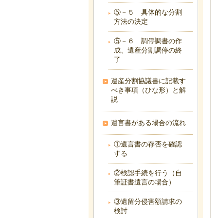
⑤－５ 具体的な分割
方法の決定
⑤－６ 調停調書の作
成、遺産分割調停の終
了
遺産分割協議書に記載す
べき事項（ひな形）と解
説
遺言書がある場合の流れ
①遺言書の存否を確認
する
②検認手続を行う（自
筆証書遺言の場合）
③遺留分侵害額請求の
検討