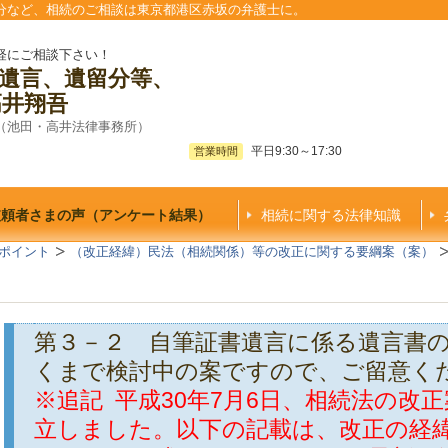
分など、相続のご相談は東京都港区赤坂の弁護士に。
軽にご相談下さい！
遺言、遺留分等、
高井翔吾
（池田・高井法律事務所）
平日9:30～17:30
営業時間
依頼者さまの声（アンケート結果）
相続に関する法律知識
ポイント
（改正経緯）民法（相続関係）等の改正に関する要綱案（案）
第３－２ 自筆証書遺言に係る遺言書
くまで検討中の案ですので、ご留意く
※追記
平成30年7月6日、相続法の改
立しました。以下の記載は、改正の経