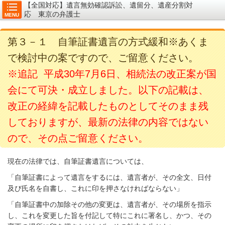
【全国対応】遺言無効確認訴訟、遺留分、遺産分割対
応 東京の弁護士
MENU
第３－１ 自筆証書遺言の方式緩和※あくま
で検討中の案ですので、ご留意ください。
※追記
平成30年7月6日、相続法の改正案が国
会にて可決・成立しました。以下の記載は、
改正の経緯を記載したものとしてそのまま残
しておりますが、最新の法律の内容ではない
ので、その点ご留意ください。
現在の法律では、自筆証書遺言については、
「自筆証書によって遺言をするには、遺言者が、その全文、日付
及び氏名を自書し、これに印を押さなければならない」
「自筆証書中の加除その他の変更は、遺言者が、その場所を指示
し、これを変更した旨を付記して特にこれに署名し、かつ、その