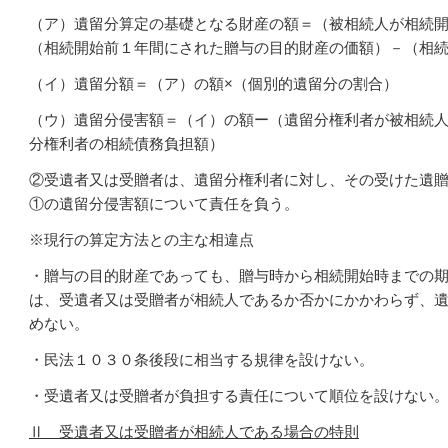
（ア）
遺留分算定の基礎となる財産の額＝（被相続人が相続開
（相続開始前１
年間にされた贈与の目的財産の価額
）－（相
（イ）遺留分額＝（ア）の額×（個別的遺留分の割合）
（ウ）遺留分侵害額＝（イ）の額ー（遺留分権利者が被相続人
分権利者の相続債務負担額）
②受遺者又は受贈者は、遺留分権利者に対し、その受けた遺
①の遺留分侵害額について責任を負う。
※現行の算定方法との主な相違点
・贈与の目的財産であっても、贈与時から相続開始時までの
は、受遺者又は受贈者が相続人であるか否かにかかわらず、
めない。
・民法１０３０条後段に相当する規律を設けない。
・受遺者又は受贈者が負担する責任について順位を設けない
Ⅱ 受遺者又は受贈者が相続人である場合の特則