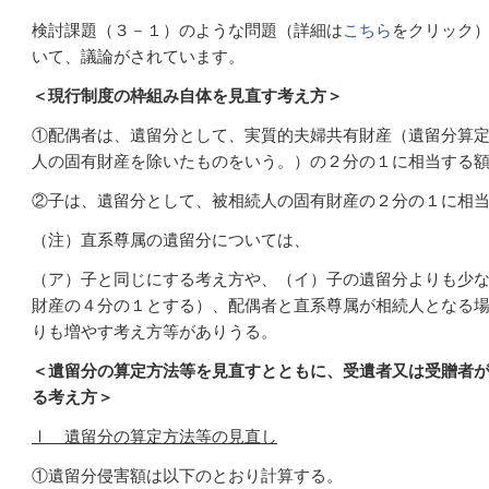
検討課題（３－１）のような問題（詳細は
こちら
をクリック
いて、議論がされています。
＜現行制度の枠組み自体を見直す考え方＞
①配偶者は、遺留分として、実質的夫婦共有財産（遺留分算
人の固有財産を除いたものをいう。）の２分の１に相当する
②子は、遺留分として、被相続人の固有財産の２分の１に相
（注）直系尊属の遺留分については、
（ア）子と同じにする考え方や、（イ）子の遺留分よりも少
財産の４分の１とする）、配偶者と直系尊属が相続人となる
りも増やす考え方等がありうる。
＜遺留分の算定方法等を見直すとともに、受遺者又は受贈者
る考え方＞
Ⅰ 遺留分の算定方法等の見直し
①遺留分侵害額は以下のとおり計算する。