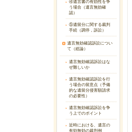
④遺言書の有効性を争
う場合（遺言無効確
認）
⑤遺留分に関する裁判
手続（調停，訴訟）
遺言無効確認訴訟につい
て（総論）
遺言無効確認訴訟はな
ぜ難しいか
遺言無効確認訴訟を行
う場合の留意点（予備
的な遺留分侵害額請求
の必要性）
遺言無効確認訴訟を争
う上でのポイント
近時における、遺言の
有効無効の裁判例