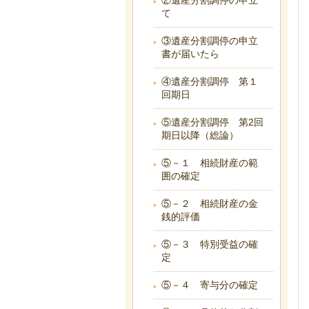
②遺産分割調停の申立
て
③遺産分割調停の申立
書が届いたら
④遺産分割調停 第１
回期日
⑤遺産分割調停 第2回
期日以降（総論）
⑤－１ 相続財産の範
囲の確定
⑤－２ 相続財産の金
銭的評価
⑤－３ 特別受益の確
定
⑤－４ 寄与分の確定