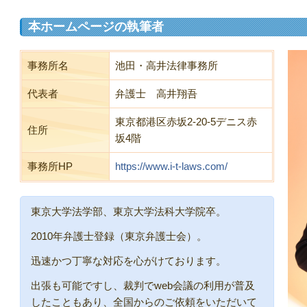
本ホームページの執筆者
事務所名
池田・高井法律事務所
代表者
弁護士 高井翔吾
東京都港区赤坂2-20-5デニス赤
住所
坂4階
事務所HP
https://www.i-t-laws.com/
東京大学法学部、東京大学法科大学院卒。
2010年弁護士登録（東京弁護士会）。
迅速かつ丁寧な対応を心がけております。
出張も可能ですし、裁判でweb会議の利用が普及
したこともあり、全国からのご依頼をいただいて