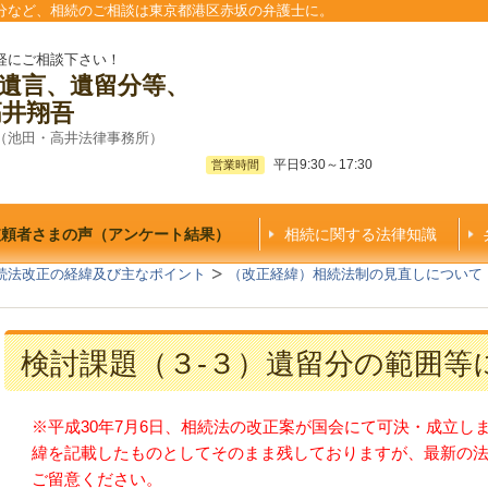
分など、相続のご相談は東京都港区赤坂の弁護士に。
軽にご相談下さい！
遺言、遺留分等、
高井翔吾
（池田・高井法律事務所）
平日9:30～17:30
営業時間
依頼者さまの声（アンケート結果）
相続に関する法律知識
続法改正の経緯及び主なポイント
（改正経緯）相続法制の見直しについて
検討課題（３-３）遺留分の範囲等
※平成30年7月6日、相続法の改正案が国会にて可決・成立し
緯を記載したものとしてそのまま残しておりますが、最新の
ご留意ください。