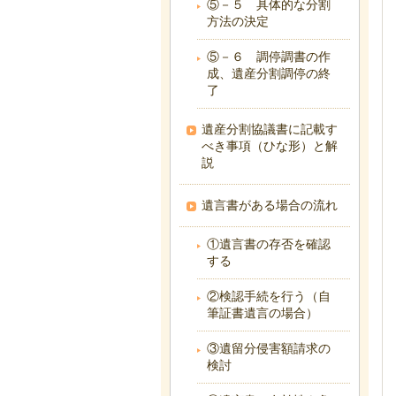
⑤－５ 具体的な分割
方法の決定
⑤－６ 調停調書の作
成、遺産分割調停の終
了
遺産分割協議書に記載す
べき事項（ひな形）と解
説
遺言書がある場合の流れ
①遺言書の存否を確認
する
②検認手続を行う（自
筆証書遺言の場合）
③遺留分侵害額請求の
検討