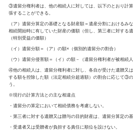
③遺留分権利者は、他の相続人に対しては、以下のとおり計
張することができる。
（ア）遺留分算定の基礎となる財産額＝遺産分割におけるみ
相続開始時に有していた財産の価額（但し、第三者に対する遺
（特別受益の価額）
（イ）遺留分額＝（ア）の額×（個別的遺留分の割合）
（ウ）遺留分侵害額＝（イ）の額－（遺留分権利者が被相続
④他の相続人は、遺留分権利者に対し、各自が受けた遺贈又
する額を控除した額（法定相続分超過額）の割合に応じて③
う。
※現行の計算方法との主な相違点
・遺留分の算定において相続債務を考慮しない。
・第三者に対する遺贈又は贈与の目的財産は、遺留分算定の
・受遺者又は受贈者が負担する責任に順位を設けない。