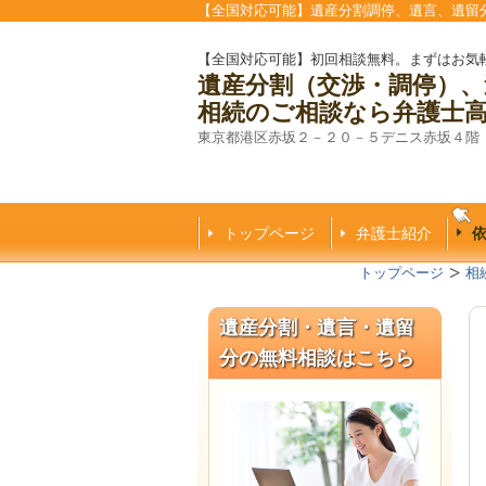
【全国対応可能】遺産分割調停、遺言、遺留
【全国対応可能】初回相談無料。まずはお気
遺産分割（交渉・調停）、
相続のご相談なら弁護士
東京都港区赤坂２－２０－５デニス赤坂４階
トップページ
弁護士紹介
トップページ
相
遺産分割・遺言・遺留
分の無料相談はこちら