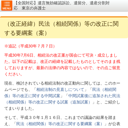
【全国対応】遺言無効確認訴訟、遺留分、遺産分割対
応 東京の弁護士
MENU
（改正経緯）民法（相続関係）等の改正に関
する要綱案（案）
※追記（平成30年７月７日）
平成30年7月6日、相続法の改正案が国会にて可決・成立しまし
た。以下の記載は、改正の経緯を記載したものとしてそのまま残
しておりますが、最新の法律の内容ではないので、その点ご留意
ください。
現在、検討されている相続法制の改正動向に関しては、このホー
ムページでも、「
相続法制の見直しについて
」「
民法（相続関
係）等の改正に関する中間試案
」「
中間試案後に追加された民法
（相続関係）等の改正に関する試案（追加試案）
」と、ご紹介し
てまいりました。
そして、平成３０年１月１６日、これまでの議論の結果を踏ま
え、「
民法（相続関係）等の改正に関する要綱案（案）
」が公表